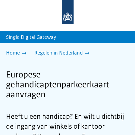
Naar
de
homepage
van
sdg.rijksoverheid.nl
Single Digital Gateway
Home
Regelen in Nederland
Europese
gehandicaptenparkeerkaart
aanvragen
Heeft u een handicap? En wilt u dichtbij
de ingang van winkels of kantoor