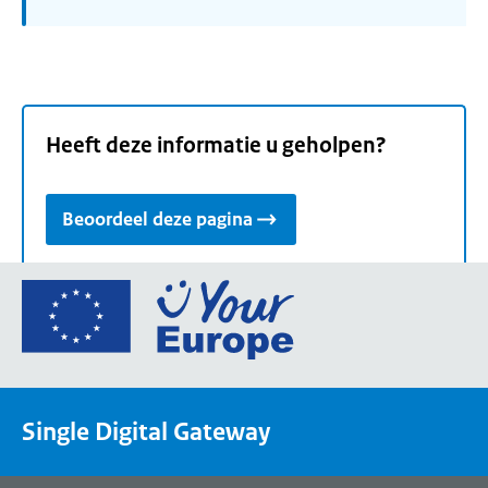
Heeft deze informatie u geholpen?
Beoordeel deze pagina
Ga
naar
de
homepage
van
Single Digital Gateway
Your
Europe,
een