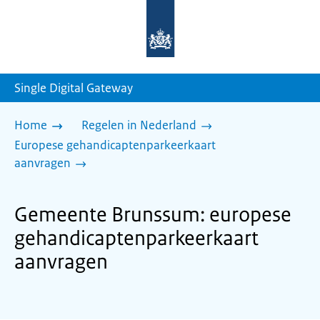
Naar
de
homepage
van
sdg.rijksoverheid.nl
Single Digital Gateway
Home
Regelen in Nederland
Europese gehandicaptenparkeerkaart
aanvragen
Gemeente Brunssum: europese
gehandicaptenparkeerkaart
aanvragen