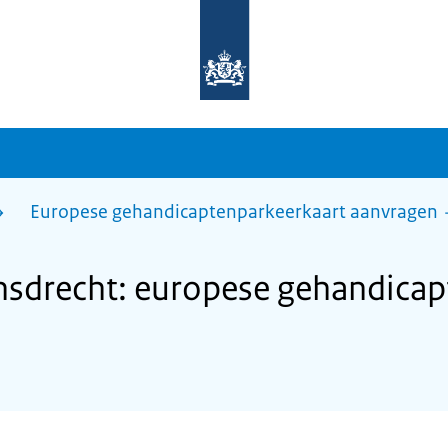
Naar
de
homepage
van
sdg.rijksoverheid.nl
Europese gehandicaptenparkeerkaart aanvragen
drecht: europese gehandicap