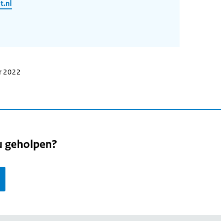
.nl
r 2022
u geholpen?