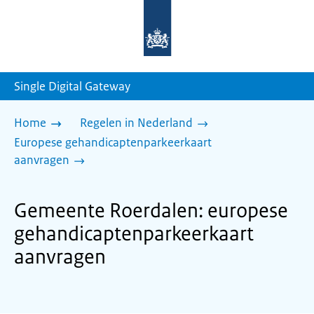
Naar
de
homepage
van
sdg.rijksoverheid.nl
Single Digital Gateway
Home
Regelen in Nederland
Europese gehandicaptenparkeerkaart
aanvragen
Gemeente Roerdalen: europese
gehandicaptenparkeerkaart
aanvragen