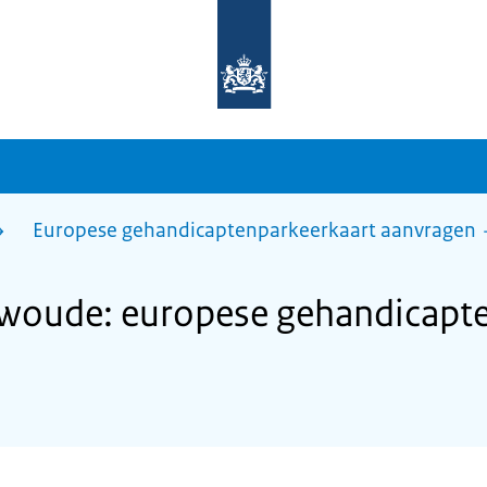
Naar
de
homepage
van
sdg.rijksoverheid.nl
Europese gehandicaptenparkeerkaart aanvragen
oude: europese gehandicapte