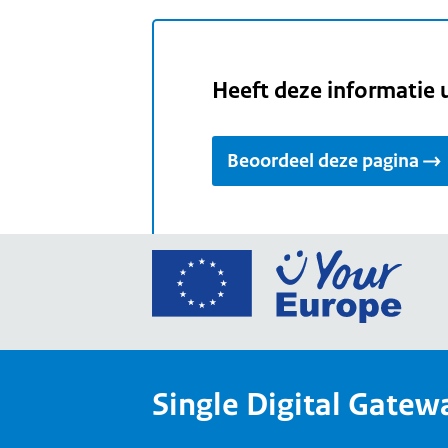
Heeft deze informatie 
Beoordeel deze pagina
Ga
naar
de
home
van
Single Digital Gatew
Your
Europ