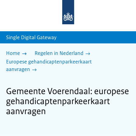
Naar
de
homepage
van
sdg.rijksoverheid.nl
Single Digital Gateway
Home
Regelen in Nederland
Europese gehandicaptenparkeerkaart
aanvragen
Gemeente Voerendaal: europese
gehandicaptenparkeerkaart
aanvragen