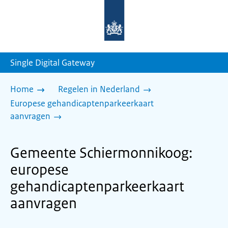
Naar
de
homepage
van
sdg.rijksoverheid.nl
Single Digital Gateway
Home
Regelen in Nederland
Europese gehandicaptenparkeerkaart
aanvragen
Gemeente Schiermonnikoog:
europese
gehandicaptenparkeerkaart
aanvragen