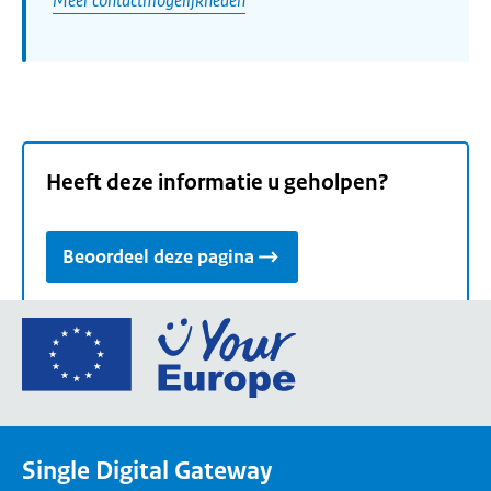
Heeft deze informatie u geholpen?
Beoordeel deze pagina
Ga
naar
de
homepage
van
Single Digital Gateway
Your