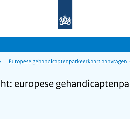
Naar
de
homepage
van
sdg.rijksoverheid.nl
Europese gehandicaptenparkeerkaart aanvragen
ht: europese gehandicaptenpa