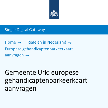
Naar
de
homepage
van
sdg.rijksoverheid.nl
Single Digital Gateway
Home
Regelen in Nederland
Europese gehandicaptenparkeerkaart
aanvragen
Gemeente Urk: europese
gehandicaptenparkeerkaart
aanvragen