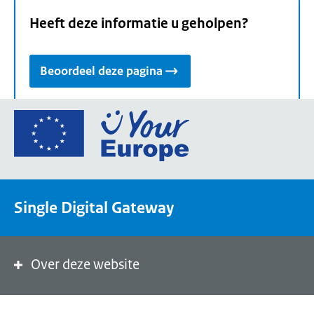
Heeft deze informatie u geholpen?
Beoordeel deze pagina
Ga
naar
de
homepage
van
Single Digital Gateway
Your
Europe,
een
portaal
Over deze website
van
de
Europese