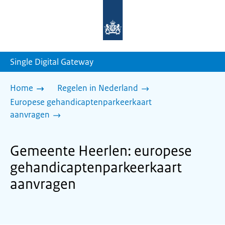
Naar
de
homepage
van
sdg.rijksoverheid.nl
Single Digital Gateway
Home
Regelen in Nederland
Europese gehandicaptenparkeerkaart
aanvragen
Gemeente Heerlen: europese
gehandicaptenparkeerkaart
aanvragen