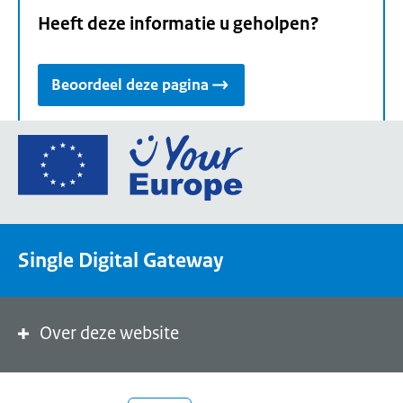
Heeft deze informatie u geholpen?
Beoordeel deze pagina
Ga
naar
de
homepage
van
Single Digital Gateway
Your
Europe,
een
portaal
Over deze website
van
de
Europese