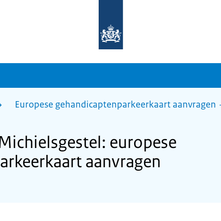
Naar
de
homepage
van
sdg.rijksoverheid.nl
Europese gehandicaptenparkeerkaart aanvragen
ichielsgestel: europese
arkeerkaart aanvragen