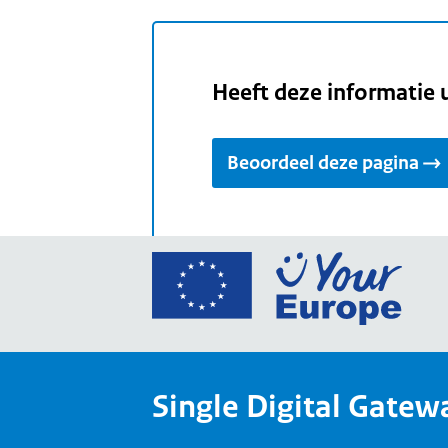
Heeft deze informatie 
Beoordeel deze pagina
Ga
naar
de
home
van
Single Digital Gatew
Your
Europ