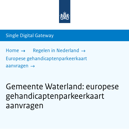
Naar
de
homepage
van
sdg.rijksoverheid.nl
Single Digital Gateway
Home
Regelen in Nederland
Europese gehandicaptenparkeerkaart
aanvragen
Gemeente Waterland: europese
gehandicaptenparkeerkaart
aanvragen