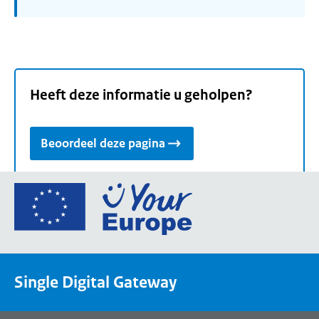
Heeft deze informatie u geholpen?
Beoordeel deze pagina
Ga
naar
de
homepage
van
Single Digital Gateway
Your
Europe,
een