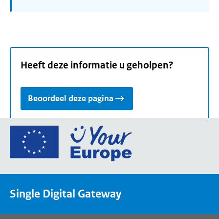
Heeft deze informatie u geholpen?
Beoordeel deze pagina
Ga
naar
de
homepage
van
Single Digital Gateway
Your
Europe,
een