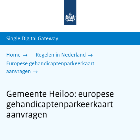
Naar
de
homepage
van
sdg.rijksoverheid.nl
Single Digital Gateway
Home
Regelen in Nederland
Europese gehandicaptenparkeerkaart
aanvragen
Gemeente Heiloo: europese
gehandicaptenparkeerkaart
aanvragen