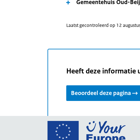
Gemeentehuis Oud-Beij
Laatst gecontroleerd op 12 augustu
Heeft deze informatie 
Beoordeel deze pagina
Ga
naar