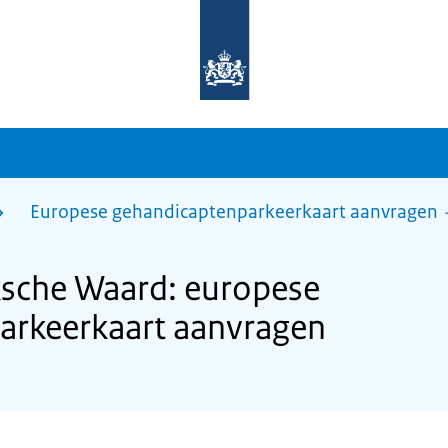
Naar
de
homepage
van
sdg.rijksoverheid.nl
Europese gehandicaptenparkeerkaart aanvragen
che Waard: europese
arkeerkaart aanvragen