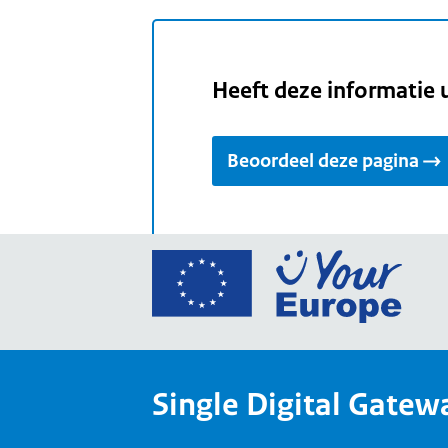
Heeft deze informatie 
Beoordeel deze pagina
Ga
naar
de
home
van
Single Digital Gatew
Your
Europ