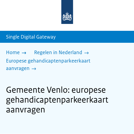
Naar
de
homepage
van
sdg.rijksoverheid.nl
Single Digital Gateway
Home
Regelen in Nederland
Europese gehandicaptenparkeerkaart
aanvragen
Gemeente Venlo: europese
gehandicaptenparkeerkaart
aanvragen