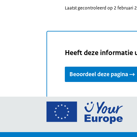
Laatst gecontroleerd op 2 februari
Heeft deze informatie 
Beoordeel deze pagina
Ga
naar
de
home