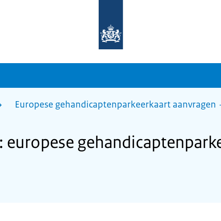
Naar
de
homepage
van
sdg.rijksoverheid.nl
Europese gehandicaptenparkeerkaart aanvragen
: europese gehandicaptenparke