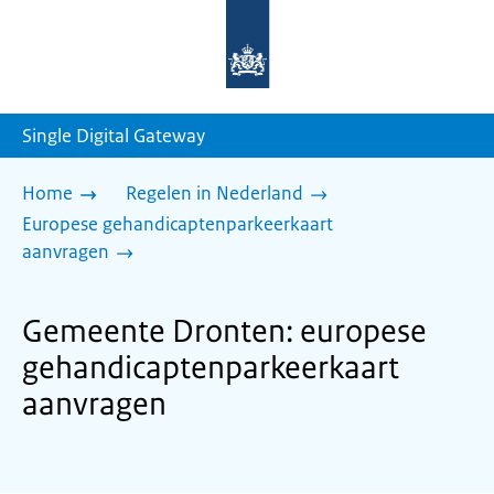
Naar
de
homepage
van
sdg.rijksoverheid.nl
Single Digital Gateway
Home
Regelen in Nederland
Europese gehandicaptenparkeerkaart
aanvragen
Gemeente Dronten: europese
gehandicaptenparkeerkaart
aanvragen