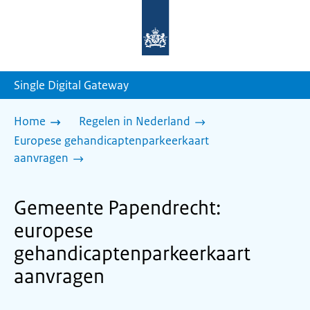
Naar
de
homepage
van
sdg.rijksoverheid.nl
Single Digital Gateway
Home
Regelen in Nederland
Europese gehandicaptenparkeerkaart
aanvragen
Gemeente Papendrecht:
europese
gehandicaptenparkeerkaart
aanvragen