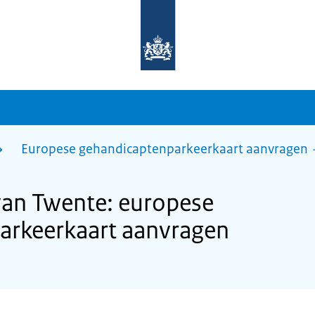
Naar
de
homepage
van
sdg.rijksoverheid.nl
Europese gehandicaptenparkeerkaart aanvragen
an Twente: europese
arkeerkaart aanvragen