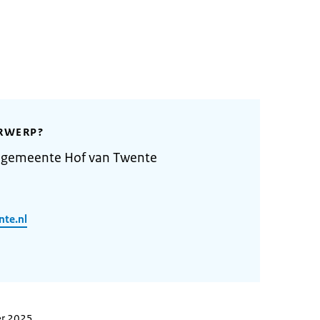
RWERP?
 gemeente Hof van Twente
nte.nl
er 2025