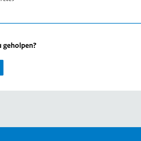
u geholpen?
page