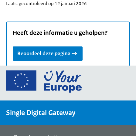
Laatst gecontroleerd op 12 januari 2026
Heeft deze informatie u geholpen?
Beoordeel deze pagina
Ga
naar
de
homepage
van
Single Digital Gateway
Your
Europe,
een
portaal