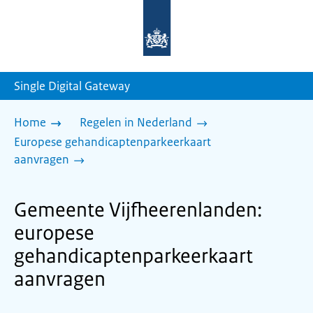
Naar
de
homepage
van
sdg.rijksoverheid.nl
Single Digital Gateway
Home
Regelen in Nederland
Europese gehandicaptenparkeerkaart
aanvragen
Gemeente Vijfheerenlanden:
europese
gehandicaptenparkeerkaart
aanvragen