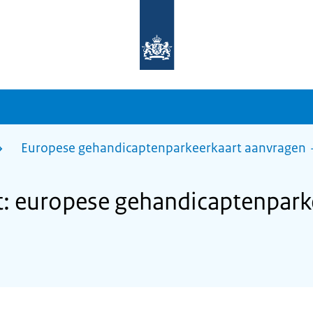
Naar
de
homepage
van
sdg.rijksoverheid.nl
Europese gehandicaptenparkeerkaart aanvragen
: europese gehandicaptenpark