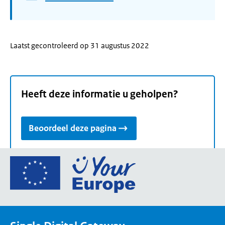
Laatst gecontroleerd op 31 augustus 2022
Heeft deze informatie u geholpen?
Beoordeel deze pagina
Ga
naar
de
homepage
van
Your