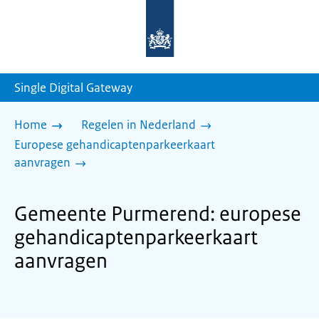
Naar
de
homepage
van
sdg.rijksoverheid.nl
Single Digital Gateway
Home
Regelen in Nederland
Europese gehandicaptenparkeerkaart
aanvragen
Gemeente Purmerend: europese
gehandicaptenparkeerkaart
aanvragen