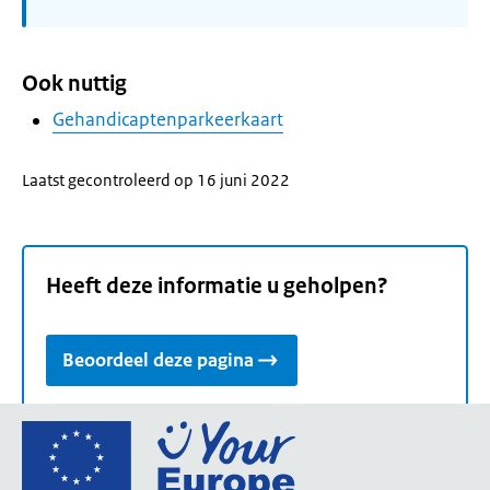
Ook nuttig
Gehandicaptenparkeerkaart
Laatst gecontroleerd op 16 juni 2022
Heeft deze informatie u geholpen?
Beoordeel deze pagina
Ga
naar
de