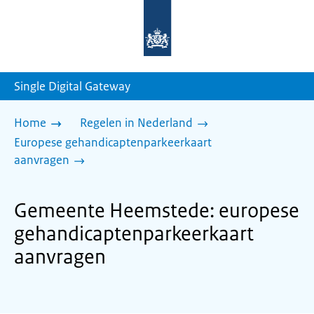
Naar
de
homepage
van
sdg.rijksoverheid.nl
Single Digital Gateway
Home
Regelen in Nederland
Europese gehandicaptenparkeerkaart
aanvragen
Gemeente Heemstede: europese
gehandicaptenparkeerkaart
aanvragen