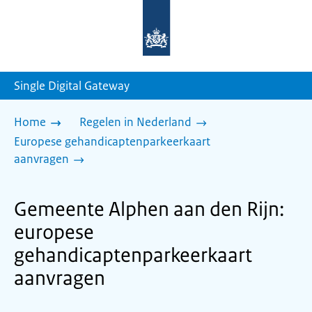
Naar
de
homepage
van
sdg.rijksoverheid.nl
Single Digital Gateway
Home
Regelen in Nederland
Europese gehandicaptenparkeerkaart
aanvragen
Gemeente Alphen aan den Rijn:
europese
gehandicaptenparkeerkaart
aanvragen