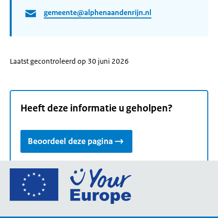
gemeente@alphenaandenrijn.nl
Laatst gecontroleerd op 30 juni 2026
Heeft deze informatie u geholpen?
Beoordeel deze pagina
Ga
naar
de
homepage