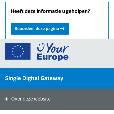
Heeft deze informatie u geholpen?
Beoordeel deze pagina
Ga
naar
de
homepage
van
Single Digital Gateway
Your
Europe,
een
portaal
Over deze website
van
de