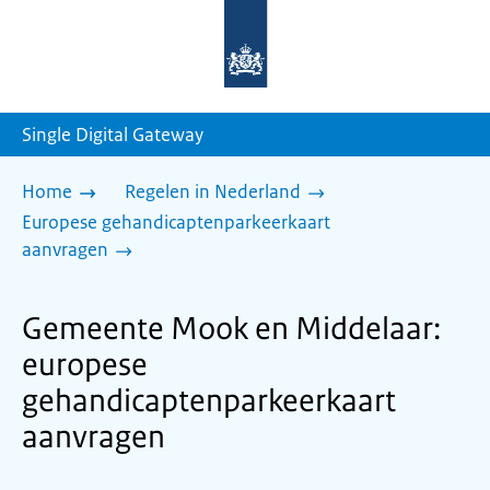
Naar
de
homepage
van
sdg.rijksoverheid.nl
Single Digital Gateway
Home
Regelen in Nederland
Europese gehandicaptenparkeerkaart
aanvragen
Gemeente Mook en Middelaar:
europese
gehandicaptenparkeerkaart
aanvragen