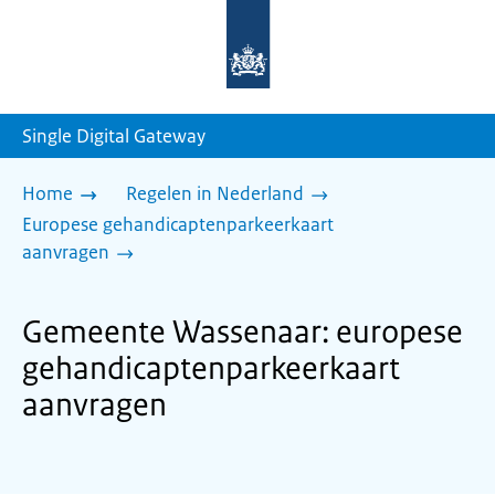
Naar
de
homepage
van
sdg.rijksoverheid.nl
Single Digital Gateway
Home
Regelen in Nederland
Europese gehandicaptenparkeerkaart
aanvragen
Gemeente Wassenaar: europese
gehandicaptenparkeerkaart
aanvragen