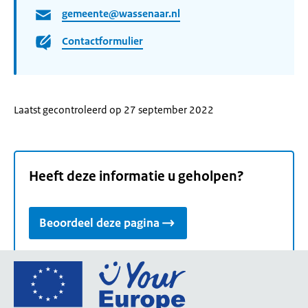
gemeente@wassenaar.nl
Contactformulier
Laatst gecontroleerd op 27 september 2022
Heeft deze informatie u geholpen?
Beoordeel deze pagina
Ga
naar
de