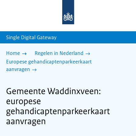
Naar
de
homepage
van
sdg.rijksoverheid.nl
Single Digital Gateway
Home
Regelen in Nederland
Europese gehandicaptenparkeerkaart
aanvragen
Gemeente Waddinxveen:
europese
gehandicaptenparkeerkaart
aanvragen