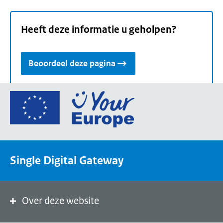
Heeft deze informatie u geholpen?
Beoordeel deze pagina
Ga
naar
de
homepage
van
Single Digital Gateway
Your
Europe,
een
portaal
Over deze website
van
de