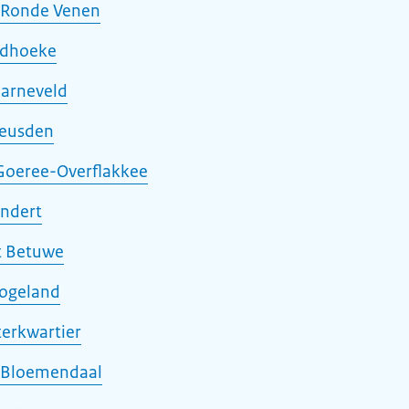
 Ronde Venen
adhoeke
Barneveld
Leusden
Goeree-Overflakkee
ndert
t Betuwe
ogeland
erkwartier
 Bloemendaal