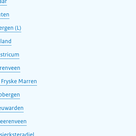
aar
uten
ergen (L)
lland
astricum
renveen
 Fryske Marren
bbergen
eeuwarden
Heerenveen
sjerksteradiel