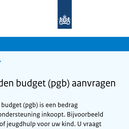
Naar
de
homepage
van
sdg.rijksoverheid.nl
en budget (pgb) aanvragen
budget (pgb) is een bedrag
ondersteuning inkoopt. Bijvoorbeeld
of jeugdhulp voor uw kind. U vraagt