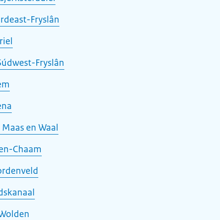
rdeast-Fryslân
iel
Súdwest-Fryslân
hem
ena
 Maas en Waal
hen-Chaam
ordenveld
dskanaal
 Wolden