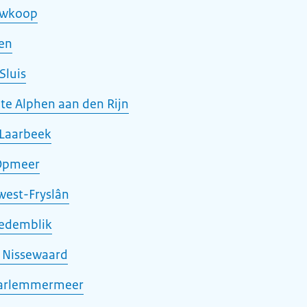
uwkoop
en
Sluis
e Alphen aan den Rijn
 Laarbeek
Opmeer
est-Fryslân
edemblik
 Nissewaard
aarlemmermeer