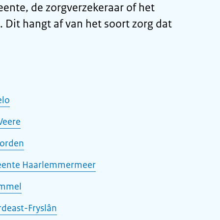
ente, de zorgverzekeraar of het
 Dit hangt af van het soort zorg dat
elo
Veere
vorden
eente Haarlemmermeer
ommel
deast-Fryslân