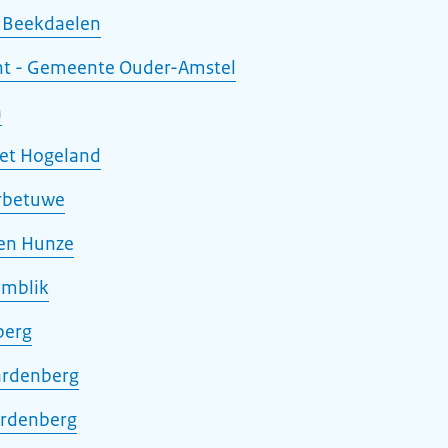
 Beekdaelen
t - Gemeente Ouder-Amstel
a
et Hogeland
rbetuwe
en Hunze
emblik
berg
ardenberg
ardenberg