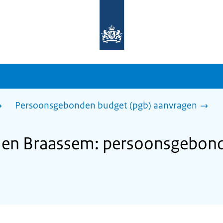
Naar
de
homepage
van
sdg.rijksoverheid.nl
Persoonsgebonden budget (pgb) aanvragen
en Braassem: persoonsgebon