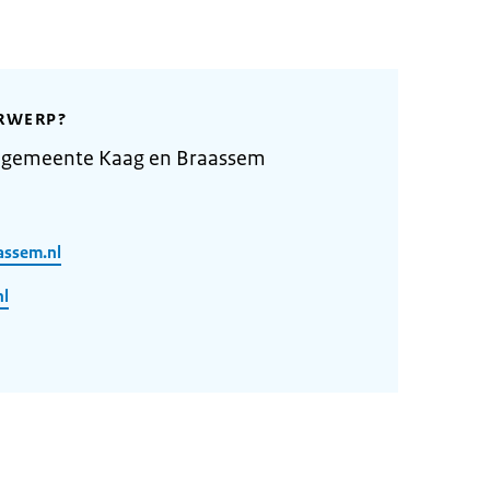
RWERP?
 gemeente Kaag en Braassem
assem.nl
nl