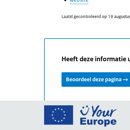
website
Laatst gecontroleerd op 19 augustu
Heeft deze informatie 
Beoordeel deze pagina
Ga
naar
de