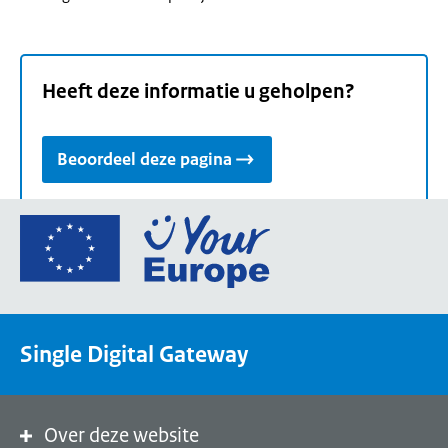
Heeft deze informatie u geholpen?
Beoordeel deze pagina
Ga
naar
de
homepage
van
Single Digital Gateway
Your
Europe,
een
portaal
Over deze website