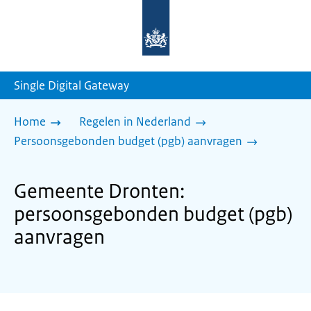
Naar
de
homepage
van
sdg.rijksoverheid.nl
Single Digital Gateway
Home
Regelen in Nederland
Persoonsgebonden budget (pgb) aanvragen
Gemeente Dronten:
persoonsgebonden budget (pgb)
aanvragen