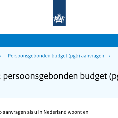
Naar
de
homepage
van
sdg.rijksoverheid.nl
Persoonsgebonden budget (pgb) aanvragen
: persoonsgebonden budget (p
gb aanvragen als u in Nederland woont en