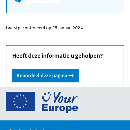
Laatst gecontroleerd op 25 januari 2024
Heeft deze informatie u geholpen?
Beoordeel deze pagina
Ga
naar
de
homepage
van