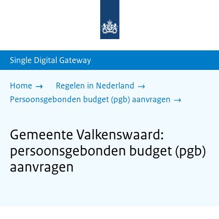
Naar
de
homepage
van
sdg.rijksoverheid.nl
Single Digital Gateway
Home
Regelen in Nederland
Persoonsgebonden budget (pgb) aanvragen
Gemeente Valkenswaard:
persoonsgebonden budget (pgb)
aanvragen