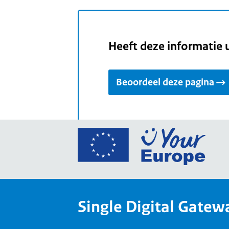
Heeft deze informatie 
Beoordeel deze pagina
Ga
naar
de
home
van
Single Digital Gatew
Your
Europ