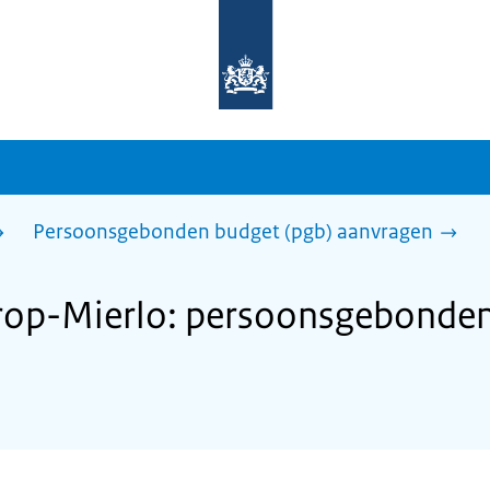
Naar
de
homepage
van
sdg.rijksoverheid.nl
Persoonsgebonden budget (pgb) aanvragen
op-Mierlo: persoonsgebonden