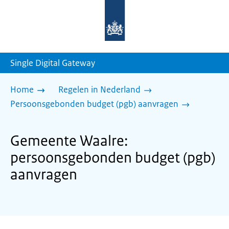
Naar
de
homepage
van
sdg.rijksoverheid.nl
Single Digital Gateway
Home
Regelen in Nederland
Persoonsgebonden budget (pgb) aanvragen
Gemeente Waalre:
persoonsgebonden budget (pgb)
aanvragen