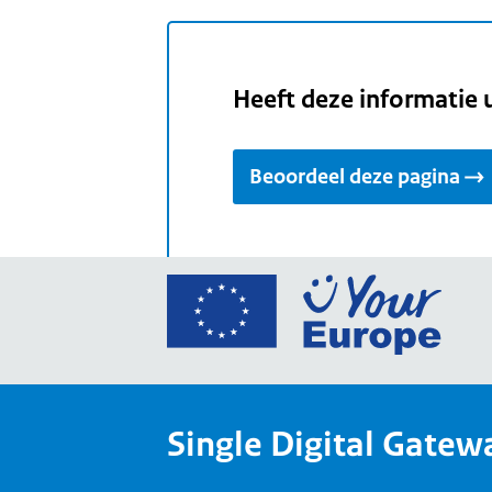
Heeft deze informatie 
Beoordeel deze pagina
Ga
naar
de
home
van
Single Digital Gatew
Your
Europ