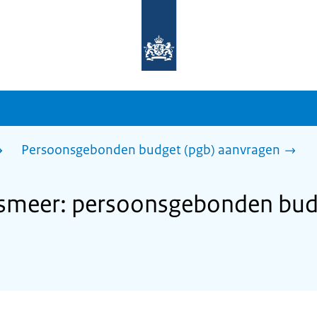
Naar
de
homepage
van
sdg.rijksoverheid.nl
Persoonsgebonden budget (pgb) aanvragen
meer: persoonsgebonden budg