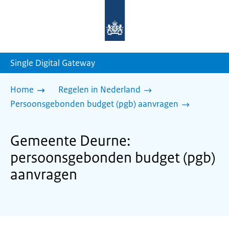
Naar
de
homepage
van
sdg.rijksoverheid.nl
Single Digital Gateway
Home
Regelen in Nederland
Persoonsgebonden budget (pgb) aanvragen
Gemeente Deurne:
persoonsgebonden budget (pgb)
aanvragen