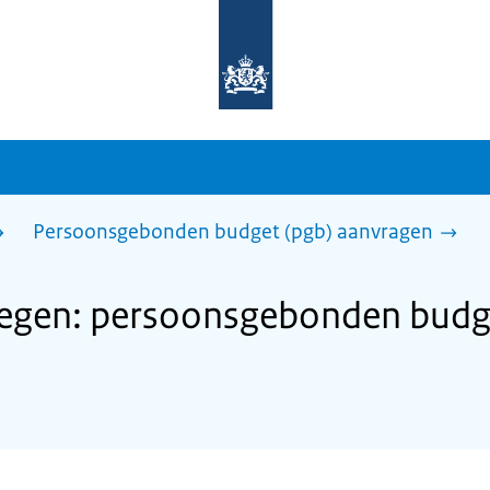
Naar
de
homepage
van
sdg.rijksoverheid.nl
Persoonsgebonden budget (pgb) aanvragen
gen: persoonsgebonden budge