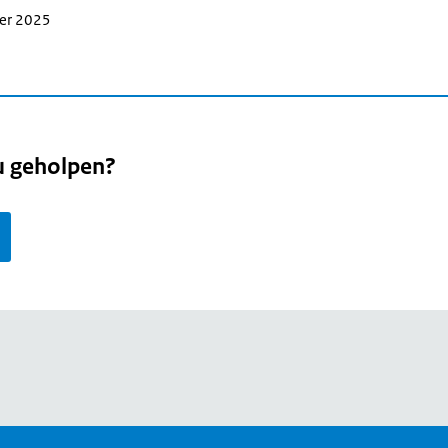
ber 2025
u geholpen?
page