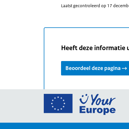
Laatst gecontroleerd op 17 decem
Heeft deze informatie 
Beoordeel deze pagina
Ga
naar
de
home