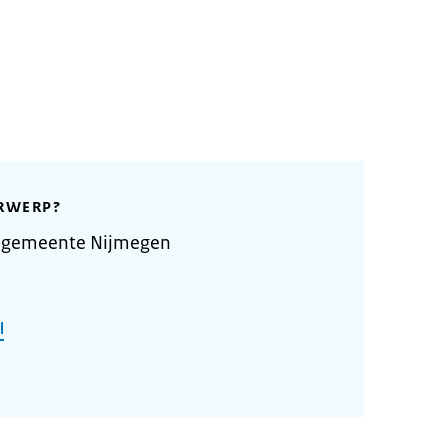
RWERP?
e gemeente Nijmegen
l