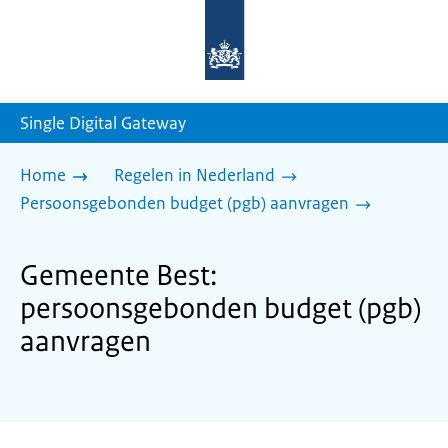
Naar
de
homepage
van
sdg.rijksoverheid.nl
Single Digital Gateway
Home
Regelen in Nederland
Persoonsgebonden budget (pgb) aanvragen
Gemeente Best:
persoonsgebonden budget (pgb)
aanvragen