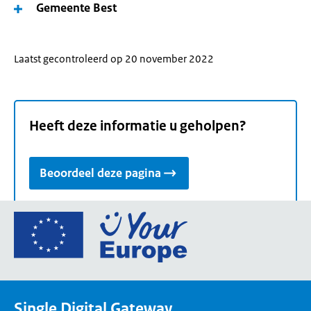
Gemeente Best
Laatst gecontroleerd op 20 november 2022
Heeft deze informatie u geholpen?
Beoordeel deze pagina
Ga
naar
de
homepage
van
Single Digital Gateway
Your