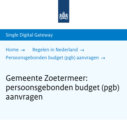
Naar
de
homepage
van
sdg.rijksoverheid.nl
Single Digital Gateway
Home
Regelen in Nederland
Persoonsgebonden budget (pgb) aanvragen
Gemeente Zoetermeer:
persoonsgebonden budget (pgb)
aanvragen