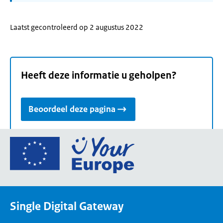
Laatst gecontroleerd op 2 augustus 2022
Heeft deze informatie u geholpen?
Beoordeel deze pagina
Ga
naar
de
homepage
van
Single Digital Gateway
Your
Europe,