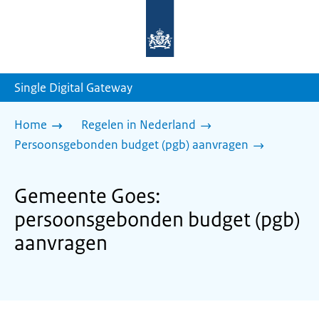
Naar
de
homepage
van
sdg.rijksoverheid.nl
Single Digital Gateway
Home
Regelen in Nederland
Persoonsgebonden budget (pgb) aanvragen
Gemeente Goes:
persoonsgebonden budget (pgb)
aanvragen