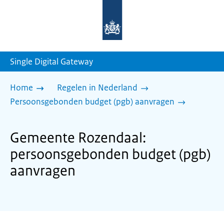
Naar
de
homepage
van
sdg.rijksoverheid.nl
Single Digital Gateway
Home
Regelen in Nederland
Persoonsgebonden budget (pgb) aanvragen
Gemeente Rozendaal:
persoonsgebonden budget (pgb)
aanvragen