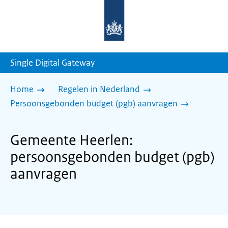
Naar
de
homepage
van
sdg.rijksoverheid.nl
Single Digital Gateway
Home
Regelen in Nederland
Persoonsgebonden budget (pgb) aanvragen
Gemeente Heerlen:
persoonsgebonden budget (pgb)
aanvragen