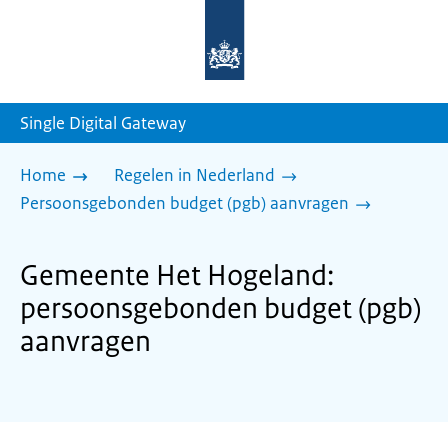
Naar
de
homepage
van
sdg.rijksoverheid.nl
Single Digital Gateway
Home
Regelen in Nederland
Persoonsgebonden budget (pgb) aanvragen
Gemeente Het Hogeland:
persoonsgebonden budget (pgb)
aanvragen