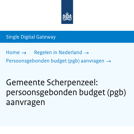
Naar
de
homepage
van
sdg.rijksoverheid.nl
Single Digital Gateway
Home
Regelen in Nederland
Persoonsgebonden budget (pgb) aanvragen
Gemeente Scherpenzeel:
persoonsgebonden budget (pgb)
aanvragen