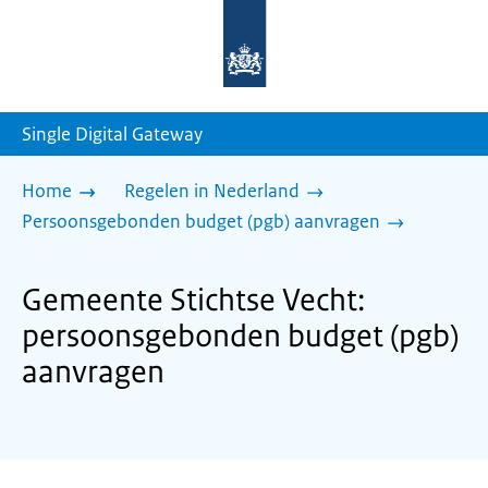
Naar
de
homepage
van
sdg.rijksoverheid.nl
Single Digital Gateway
Home
Regelen in Nederland
Persoonsgebonden budget (pgb) aanvragen
Gemeente Stichtse Vecht:
persoonsgebonden budget (pgb)
aanvragen