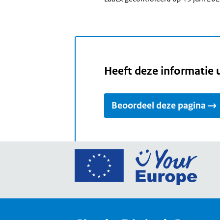
Heeft deze informatie 
Beoordeel deze pagina
Ga
naar
de
home
van