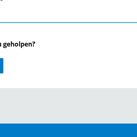
u geholpen?
page