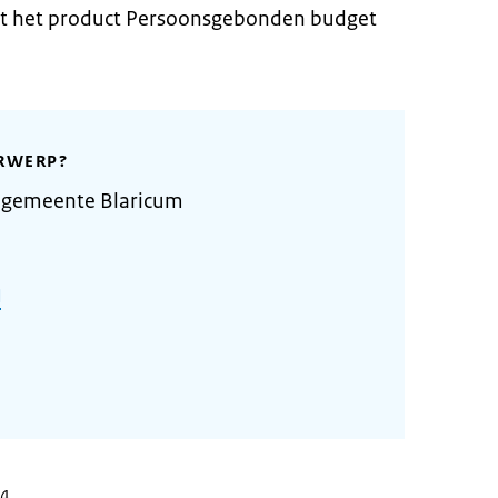
rt het product Persoonsgebonden budget
RWERP?
 gemeente Blaricum
l
24