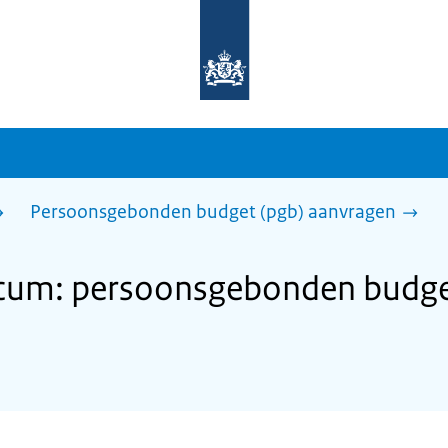
Naar
de
homepage
van
sdg.rijksoverheid.nl
Persoonsgebonden budget (pgb) aanvragen
cum: persoonsgebonden budge