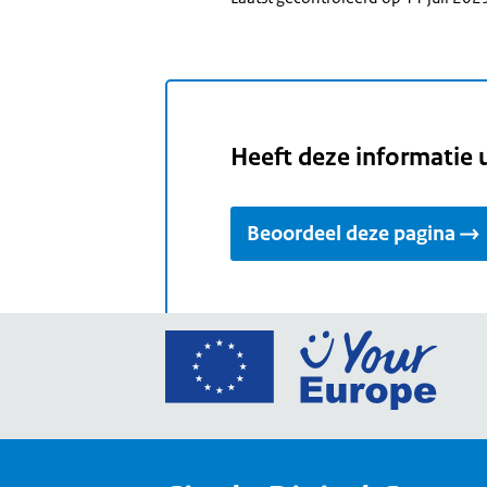
Heeft deze informatie 
Beoordeel deze pagina
Ga
naar
de
home
van