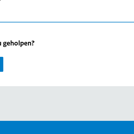
u geholpen?
page