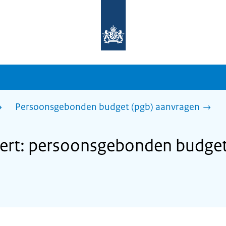
Naar
de
homepage
van
sdg.rijksoverheid.nl
Persoonsgebonden budget (pgb) aanvragen
rt: persoonsgebonden budget