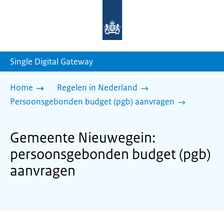
Naar
de
homepage
van
sdg.rijksoverheid.nl
Single Digital Gateway
Home
Regelen in Nederland
Persoonsgebonden budget (pgb) aanvragen
Gemeente Nieuwegein:
persoonsgebonden budget (pgb)
aanvragen