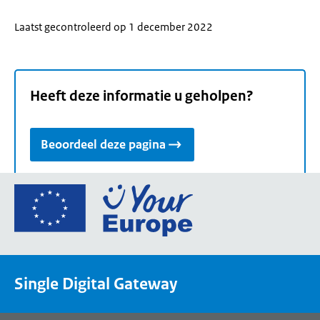
Laatst gecontroleerd op 1 december 2022
Heeft deze informatie u geholpen?
Beoordeel deze pagina
Ga
naar
de
homepage
van
Single Digital Gateway
Your
Europe,
een