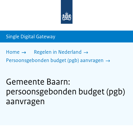
Naar
de
homepage
van
sdg.rijksoverheid.nl
Single Digital Gateway
Home
Regelen in Nederland
Persoonsgebonden budget (pgb) aanvragen
Gemeente Baarn:
persoonsgebonden budget (pgb)
aanvragen